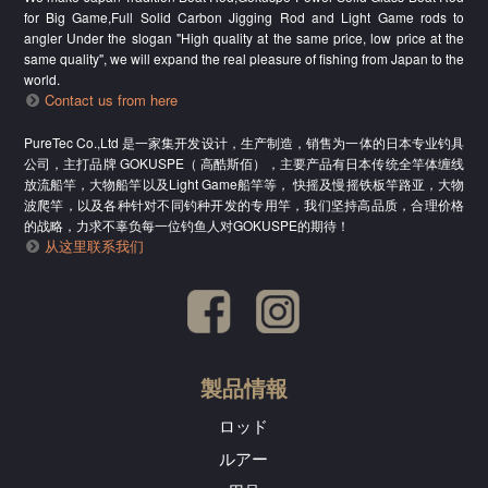
for Big Game,Full Solid Carbon Jigging Rod and Light Game rods to
angler Under the slogan "High quality at the same price, low price at the
same quality", we will expand the real pleasure of fishing from Japan to the
world.
Contact us from here
PureTec Co.,Ltd 是一家集开发设计，生产制造，销售为一体的日本专业钓具
公司，主打品牌 GOKUSPE（ 高酷斯佰），主要产品有日本传统全竿体缠线
放流船竿，大物船竿以及Light Game船竿等， 快摇及慢摇铁板竿路亚，大物
波爬竿，以及各种针对不同钓种开发的专用竿，我们坚持高品质，合理价格
的战略，力求不辜负每一位钓鱼人对GOKUSPE的期待！
从这里联系我们
製品情報
ロッド
ルアー