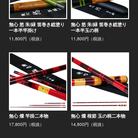
無心 悠 朱/緑 笛巻き総塗り
無心 悠 朱/緑 笛巻き総塗り
一本半竿掛け
一本半玉の柄
11,800円（税抜）
11,800円（税抜）
無心 燦 竿掛二本物
無心 燦 根節 玉の柄二本物
17,800円（税抜）
14,800円（税抜）