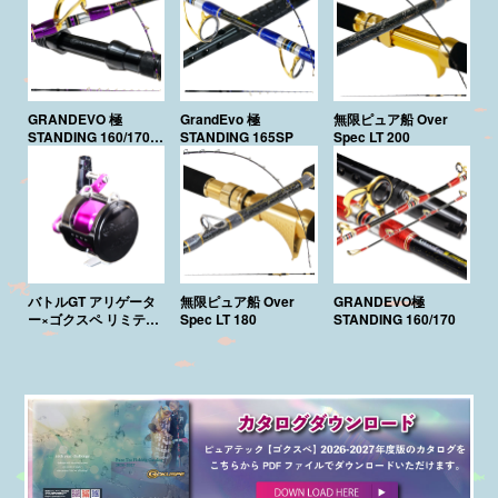
GRANDEVO 極
GrandEvo 極
無限ピュア船 Over
STANDING 160/170
STANDING 165SP
Spec LT 200
Purple Edition
バトルGT アリゲータ
無限ピュア船 Over
GRANDEVO極
ー×ゴクスペ リミテッ
Spec LT 180
STANDING 160/170
ド