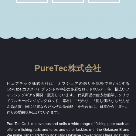
PureTec株式会社
ピュアテック株式会社は、オフショアの釣りを気軽で豊かにする
Gokuspe(ゴクスペ）ブランドを中心に多彩なロッドやルアー等、幅広いフ
ィッシングギアを開発・販売しています。 代表商品の総糸巻船竿、ソリッ
ドフルカーボンジギングロッド、素材にこだわり、「同じ価格ならだんぜ
ん高品質、同じ品質ならだんぜん低価格」を合言葉に、日本から世界へ、
釣りの醍醐味を広げていきます。
PureTec Co.,Ltd. develops and sells a wide range of fishing gear such as
offshore fishing rods and lures and other tackles with the Gokuspe Brand
We make Japan Tradition Boat Rod,Gokuspe Power Solid Glass Boat Rod