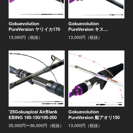
Gokuevolution
Gokuevolution
PureVersion ヤリイカ170
PureVersion キス
170/170SP
13,000円（税抜）
13,000円（税抜）
'25Gokuspical AirBlank
Gokuevolution
EBING 195-150/195-200
PureVersion 船アオリ150
35,000円〜36,000円（税抜）
13,000円（税抜）