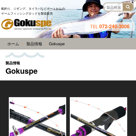
船釣り、ジギング、タイラバなどボートからの
ゲームフィッシングロッドを製造販売
072-240-3006
TEL
ホーム
製品情報
Gokuspe
>
>
製品情報
Gokuspe