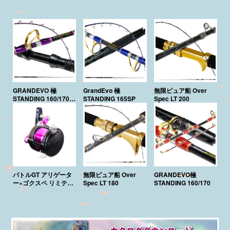
GRANDEVO 極
GrandEvo 極
無限ピュア船 Over
STANDING 160/170
STANDING 165SP
Spec LT 200
Purple Edition
バトルGT アリゲータ
無限ピュア船 Over
GRANDEVO極
ー×ゴクスペ リミテッ
Spec LT 180
STANDING 160/170
ド