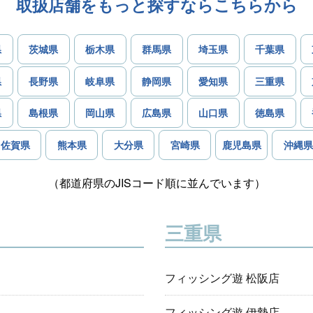
取扱店舗をもっと探すならこちらから
県
茨城県
栃木県
群馬県
埼玉県
千葉県
県
長野県
岐阜県
静岡県
愛知県
三重県
県
島根県
岡山県
広島県
山口県
徳島県
佐賀県
熊本県
大分県
宮崎県
鹿児島県
沖縄県
（都道府県のJISコード順に並んでいます）
三重県
フィッシング遊 松阪店
フィッシング遊 伊勢店