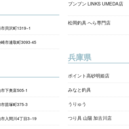
ブンブン LINKS UMEDA店
松岡釣具 へら専門店
市貝沢町1319−1
崎市連取町3093-45
兵庫県
ポイント高砂明姫店
みなと釣具
市下奥富505-1
うりゅう
市苗塚町375-3
つり具 山陽 加古川店
市入間川4丁目3−19