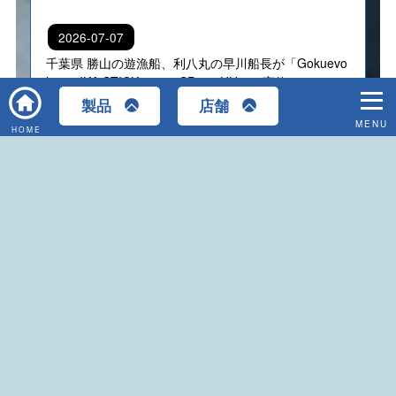
2026-07-07
千葉県 勝山の遊漁船、利八丸の早川船長が「Gokuevo
lution IKA STICK スルメSP 155HH」で実釣！
メニ
製品
店舗
2026-05-07
HOME
【
ゴクスペ展示会情報
】2026年6月13日(土)～14
日(日) キャスティング岩槻インター店様にてゴクス
ペ展示受注会を開催いたします
製品を選ぶ
製品一覧を見る
製品の保証について