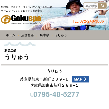
船釣り、ジギング、タイラバなどボートからの
ゲームフィッシングロッドを製造販売
072-240-3006
TEL
ホーム
店舗登録
兵庫県
うりゅう
>
>
>
取扱店舗
うりゅう
うりゅう
兵庫県加東市新町２８９−１
MAP
兵庫県加東市新町２８９−１
0795-48-5277