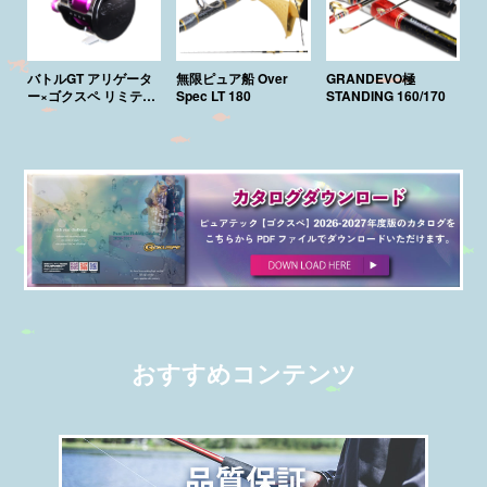
バトルGT アリゲータ
無限ピュア船 Over
GRANDEVO極
ー×ゴクスペ リミテッ
Spec LT 180
STANDING 160/170
ド
おすすめコンテンツ