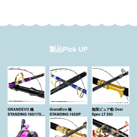
製品Pick UP
GRANDEVO 極
GrandEvo 極
無限ピュア船 Over
STANDING 160/170
STANDING 165SP
Spec LT 200
Purple Edition