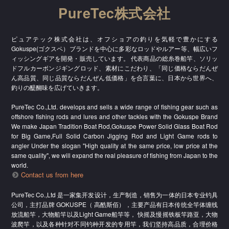
PureTec株式会社
ピュアテック株式会社は、オフショアの釣りを気軽で豊かにする
Gokuspe(ゴクスペ）ブランドを中心に多彩なロッドやルアー等、幅広いフ
ィッシングギアを開発・販売しています。 代表商品の総糸巻船竿、ソリッ
ドフルカーボンジギングロッド、素材にこだわり、「同じ価格ならだんぜ
ん高品質、同じ品質ならだんぜん低価格」を合言葉に、日本から世界へ、
釣りの醍醐味を広げていきます。
PureTec Co.,Ltd. develops and sells a wide range of fishing gear such as
offshore fishing rods and lures and other tackles with the Gokuspe Brand
We make Japan Tradition Boat Rod,Gokuspe Power Solid Glass Boat Rod
for Big Game,Full Solid Carbon Jigging Rod and Light Game rods to
angler Under the slogan "High quality at the same price, low price at the
same quality", we will expand the real pleasure of fishing from Japan to the
world.
Contact us from here
PureTec Co.,Ltd 是一家集开发设计，生产制造，销售为一体的日本专业钓具
公司，主打品牌 GOKUSPE（ 高酷斯佰），主要产品有日本传统全竿体缠线
放流船竿，大物船竿以及Light Game船竿等， 快摇及慢摇铁板竿路亚，大物
波爬竿，以及各种针对不同钓种开发的专用竿，我们坚持高品质，合理价格