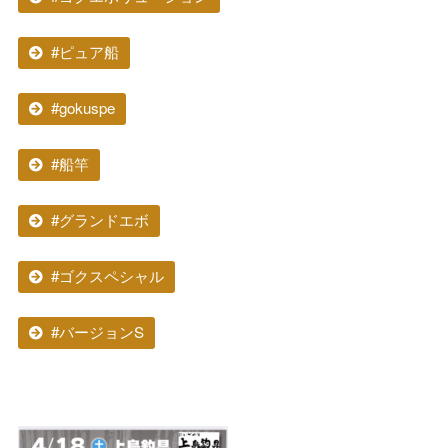
#ピュア船
#gokuspe
#船竿
#グランドエボ
#ゴクスペシャル
#バージョンS