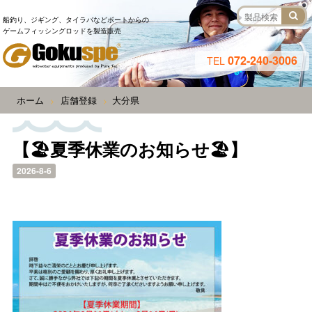
船釣り、ジギング、タイラバなどボートからの
ゲームフィッシングロッドを製造販売
072-240-3006
TEL
ホーム
店舗登録
大分県
>
>
【🏖️夏季休業のお知らせ🏖️】
2026-8-6