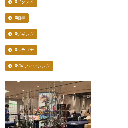
#ゴクスペ
#船竿
#ジギング
#ヘラブナ
#ViViフィッシング