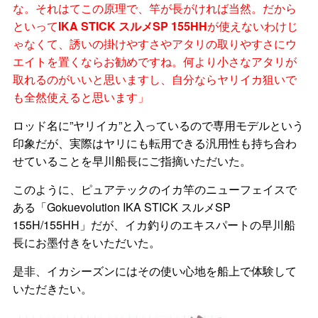
な。それはてこの原理で、竿が長がければ当然。だから
といって
IKA STICK スルメSP 155HH
が使えないわけじ
ゃなくて、誘いの掛けやすさやアタリの取りやすさにウ
エイトを置くならお勧めですね。何より小さなアタリが
取れるのがいいと思いますし、自分ならヤリイカ狙いで
も全然使えると思います」
ロッド名に”ヤリイカ”と入っているので専用モデルという
印象だが、実際はヤリにも転用できる汎用性も持ち合わ
せていることを早川船長にご指摘いただいた。
このように、ピュアテックのイカ竿のニューフェイスで
ある「Gokuevolution IKA STICK スルメSP
155H/155HH」だが、イカ釣りのエキスパートの早川船
長にお墨付きをいただいた。
是非、イカシーズンにはその使い心地を船上で体験して
いただきたい。