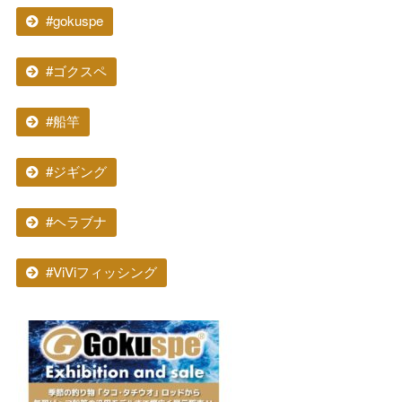
#gokuspe
#ゴクスペ
#船竿
#ジギング
#ヘラブナ
#ViViフィッシング