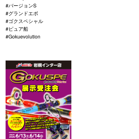
#バージョンS
#グランドエボ
#ゴクスペシャル
#ピュア船
#Gokuevolution