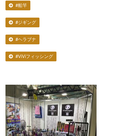
#船竿
#ジギング
#ヘラブナ
#ViViフィッシング