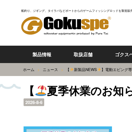
船釣り、ジギング、タイラバなどボートからの
ゲームフィッシングロッドを製造販
製品情報
取扱店舗
ゴクス
ホーム
>
ニュース
>
【
新製品NEWS
】電動エビング専
【
夏季休業のお知
2026-8-6