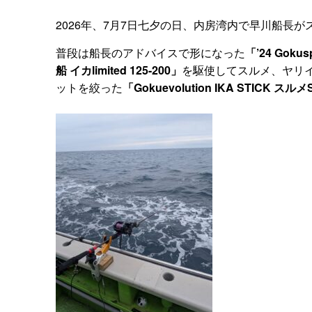
2026年、7月7日七夕の日、内房湾内で早川船長
普段は船長のアドバイスで形になった
「’24 Gokusp
船 イカlimited 125-200」
を駆使してスルメ、ヤリ
ットを絞った
「Gokuevolution IKA STICK スルメ