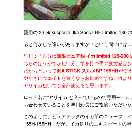
愛用の’24 Gokuspecial Ika Spec LBF Limited 
ると何かしら違いがありますか？という問いには…
早川：「自分は
無限ピュア船 イカlimited 125-200
ちらのほうが竿が短い分、竿を持つ手の疲労感は少
だからといって
IKA STICK スルメSP 155HH
が使
やすさにウエイトを置くならお勧めですね。何より
ヤリイカ狙いでも全然使えると思います」
ロッド名に”ヤリイカ”と入っているので専用モデ
ち合わせていることを早川船長にご指摘いただいた
このように、ピュアテックのイカ竿のニューフェイスである「G
155H/155HH」だが、イカ釣りのエキスパート