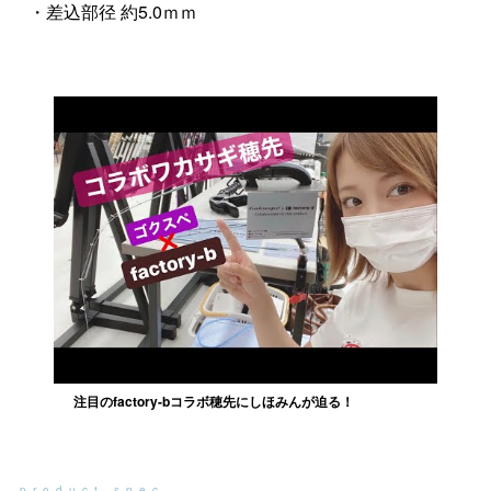
・差込部径 約5.0ｍｍ
注目のfactory-bコラボ穂先にしほみんが迫る！
product spec