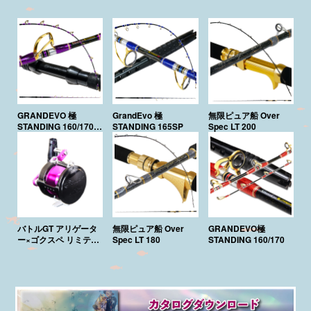
GRANDEVO 極
GrandEvo 極
無限ピュア船 Over
STANDING 160/170
STANDING 165SP
Spec LT 200
Purple Edition
バトルGT アリゲータ
無限ピュア船 Over
GRANDEVO極
ー×ゴクスペ リミテッ
Spec LT 180
STANDING 160/170
ド