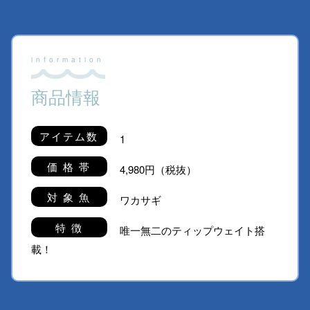
商品情報
アイテム数
1
価 格 帯
4,980円（税抜）
対 象 魚
ワカサギ
特 徴
唯一無二のティップウェイト搭
載！