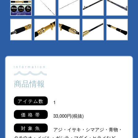
商品情報
アイテム数
1
価 格 帯
33,000円(税抜)
対 象 魚
アジ・イサキ・シマアジ・青物・
タチウオ・メバル・ガシラ・マダイ・ヒラメなど