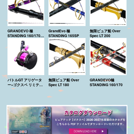
GRANDEVO 極
GrandEvo 極
無限ピュア船 Over
STANDING 160/170
STANDING 165SP
Spec LT 200
Purple Edition
バトルGT アリゲータ
無限ピュア船 Over
GRANDEVO極
ー×ゴクスペ リミテッ
Spec LT 180
STANDING 160/170
ド