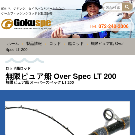
船釣り、ジギング、タイラバなどボートからの
ゲームフィッシングロッドを製造販売
072-240-3006
TEL
ホーム
製品情報
ロッド
船ロッド
無限ピュア船 Over
>
>
>
>
Spec LT 200
ロッド船ロッド
無限ピュア船 Over Spec LT 200
無限ピュア船 オーバースペック LT 200