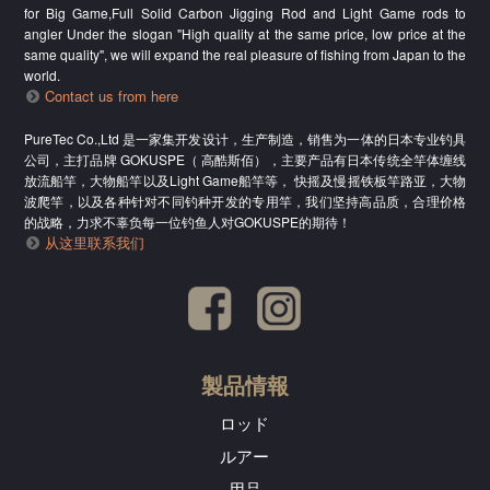
for Big Game,Full Solid Carbon Jigging Rod and Light Game rods to
angler Under the slogan "High quality at the same price, low price at the
same quality", we will expand the real pleasure of fishing from Japan to the
world.
Contact us from here
PureTec Co.,Ltd 是一家集开发设计，生产制造，销售为一体的日本专业钓具
公司，主打品牌 GOKUSPE（ 高酷斯佰），主要产品有日本传统全竿体缠线
放流船竿，大物船竿以及Light Game船竿等， 快摇及慢摇铁板竿路亚，大物
波爬竿，以及各种针对不同钓种开发的专用竿，我们坚持高品质，合理价格
的战略，力求不辜负每一位钓鱼人对GOKUSPE的期待！
从这里联系我们
製品情報
ロッド
ルアー
用品