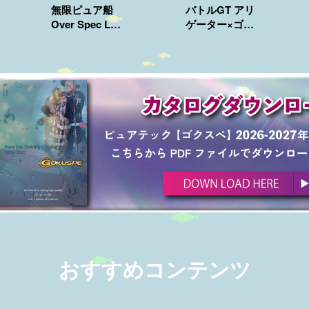
無限ピュア船
バトルGT アリ
Over Spec LT
ゲーター×ゴク
200
スペ リミテッ
ド
おすすめコンテンツ