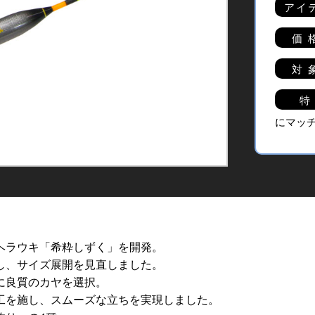
アイ
価 
対 
特
にマッ
ヘラウキ「希粋しずく」を開発。
し、サイズ展開を見直しました。
に良質のカヤを選択。
工を施し、スムーズな立ちを実現しました。