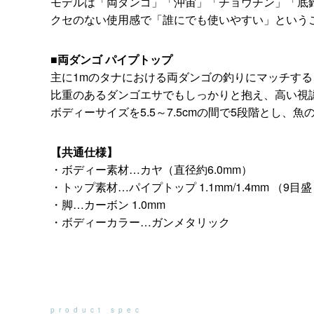
モデルは「両ダンゴ」「沖宙」「チョウチン」「底
クセのない使用感で「誰にでも使いやすい」という
■両ダンゴ パイプトップ
主に1mのタナにおける両ダンゴの釣りにマッチす
比重のあるダンゴエサでもしっかりと抱え、高い視
ボディーサイズを5.5～7.5cmの間で5段階とし
【共通仕様】
・ボディー素材…カヤ（直径約6.0mm）
・トップ素材…パイプトップ 1.1mm/1.4mm （9目
・脚…カーボン 1.0mm
・ボディーカラー…ガンメタリック
product spec