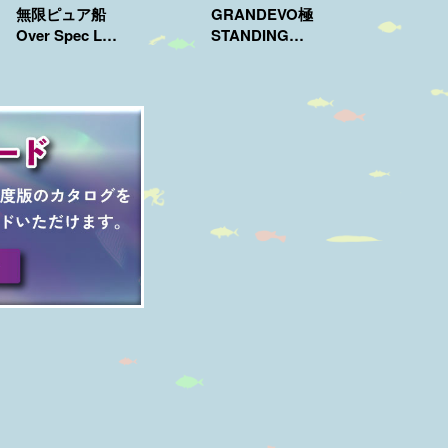
無限ピュア船
GRANDEVO極
Over Spec LT
STANDING
180
160/170