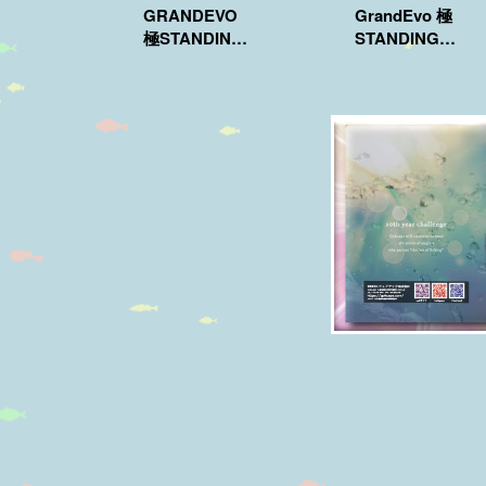
GRANDEVO
GrandEvo 極
極STANDING
STANDING
160/170 Purple
165SP
Edition